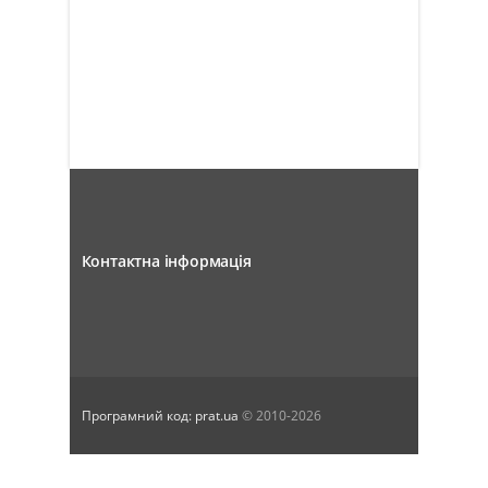
Результати перевірок
Повідомлення про збори
Розкриття інформації
Контактна інформація
Програмний код: prat.ua
© 2010-2026