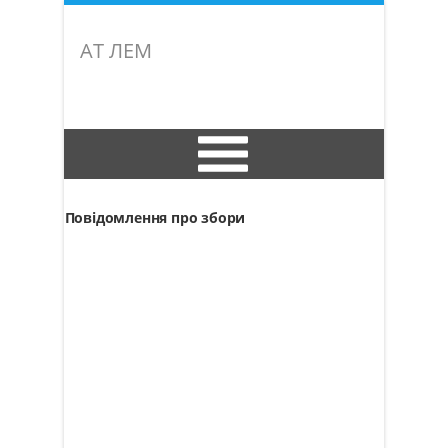
АТ ЛЕМ
Інформація про підприємство
Повідомлення про збори
Установчі документи
Акціонерний капітал
Положення
Протоколи зборів